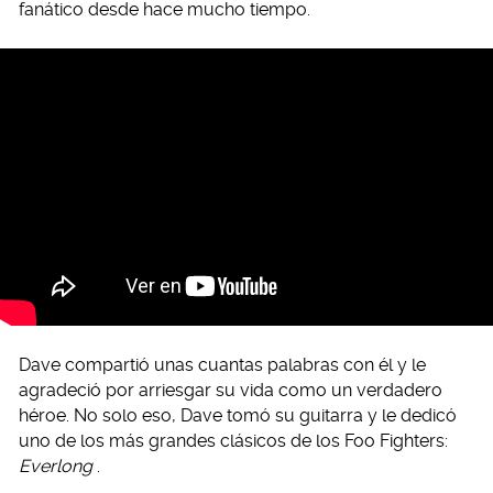
fanático desde hace mucho tiempo.
Dave compartió unas cuantas palabras con él y le
agradeció por arriesgar su vida como un verdadero
héroe. No solo eso, Dave tomó su guitarra y le dedicó
uno de los más grandes clásicos de los Foo Fighters:
Everlong
.