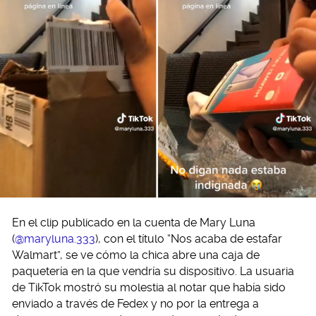
En el clip publicado en la cuenta de Mary Luna
(
@maryluna.333
), con el título “Nos acaba de estafar
Walmart”, se ve cómo la chica abre una caja de
paquetería en la que vendría su dispositivo. La usuaria
de TikTok mostró su molestia al notar que había sido
enviado a través de Fedex y no por la entrega a