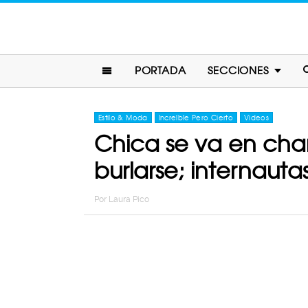
PORTADA
SECCIONES
Estilo & Moda
Increíble Pero Cierto
Videos
Chica se va en cha
burlarse; internauta
Por
Laura Pico