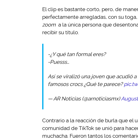
El clip es bastante corto, pero, de man
perfectamente arregladas, con su toga, 
zoom
a la única persona que desentona 
recibir su título.
-¿Y qué tan formal eres?
-Puesss…
Así se viralizó una joven que acudió a
famosos crocs ¿Qué te parece?
pic.t
— AR Noticias (@arnoticiasmx)
August
Contrario a la reacción de burla que el 
comunidad de TikTok se unió para hacerl
muchacha. Fueron tantos los comentarios