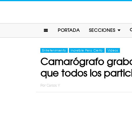
PORTADA
SECCIONES
Entretenimiento
Increíble Pero Cierto
Videos
Camarógrafo graba 
que todos los parti
Por
Carlos Y