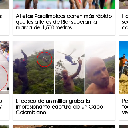
s
Atletas Paralímpicos corren más rápido
Ha
que los atletas de Río; superan la
so
marca de 1,500 metros
ca
o
El casco de un militar graba la
Pe
y
impresionante captura de un Capo
to
Colombiano
ve