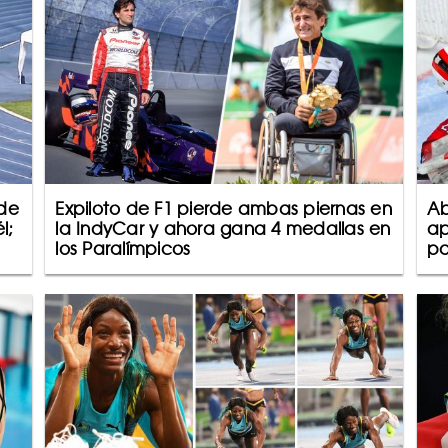
 de
Expiloto de F1 pierde ambas piernas en
Ab
l;
la IndyCar y ahora gana 4 medallas en
ap
los Paralímpicos
pa