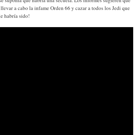
se suponía que habría una secuela. Los informes sugieren que
evar a cabo la infame Orden 66 y cazar a todos los Jedi que
e habría sido!