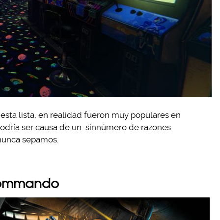
esta lista, en realidad fueron muy populares en
podría ser causa de un sinnúmero de razones
 nunca sepamos.
 Commando