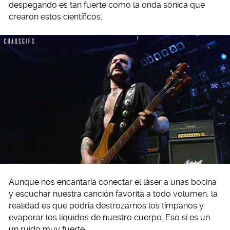
despegando es tan fuerte como la onda sónica que
crearon estos científicos.
Aunque nos encantaría conectar el láser a unas bocina
y escuchar nuestra canción favorita a todo volumen, la
realidad es que podría destrozarnos los tímpanos y
evaporar los líquidos de nuestro cuerpo. Eso sí es un
un ruido muy fuerte.