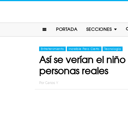
PORTADA
SECCIONES
Entretenimiento
Increíble Pero Cierto
Tecnología
Así se verían el niñ
personas reales
Por
Carlos Y