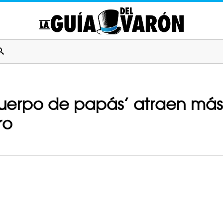
uerpo de papás’ atraen más
ro