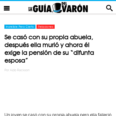
Increíble Pero Cierto
Relaciones
Se casó con su propia abuela,
después ella murió y ahora él
exige la pensión de su “difunta
esposa”
Por
Aldo Rackson
Un joven se casó con su propia abuela pero ella falleció