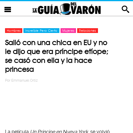
Hombres
Increíble Pero Cierto
Mujeres
Relaciones
Salió con una chica en EU y no
le dijo que era príncipe etíope;
se casó con ella y la hace
princesa
Por
Emmanuel Ortiz
La película
Un Príncipe en Nueva York
se volvió