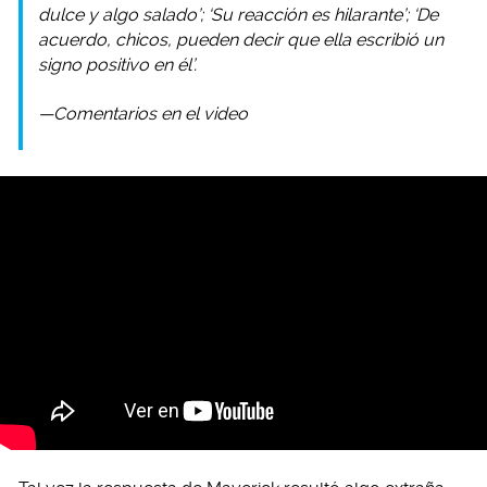
dulce y algo salado’; ‘Su reacción es hilarante’; ‘De
acuerdo, chicos, pueden decir que ella escribió un
signo positivo en él’.
—Comentarios en el video