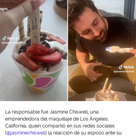
La responsable fue Jasmine Chiswell, una
emprendedora del maquillaje de Los Ángeles,
California, quien compartió en sus redes sociales
(
@jasminechiswell
) la reacción de su esposo ante su