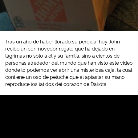
Tras un año de haber llorado su pérdida, hoy John
recibe un conmovedor regalo que ha dejado en
lágrimas no solo a él y su familia, sino a cientos de
personas alrededor del mundo que han visto este video
donde lo podemos ver abrir una misteriosa caja, la cual
contiene un oso de peluche que al aplastar su mano
reproduce los latidos del corazón de Dakota.