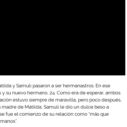
tilda y Samuli pasaron a ser hermanastros. En ese
ños y su nuevo hermano, 24. Como era de esperar, ambos
ación estuvo siempre de maravilla, pero poco después,
madre de Matilda, Samuli le dio un dulce beso a
 Ese fue el comienzo de su relación como “más que
rmanos”.