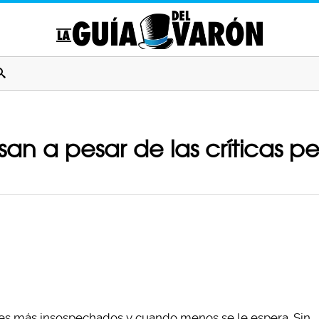
n a pesar de las críticas per
res más insospechados y cuando menos se le espera. Sin