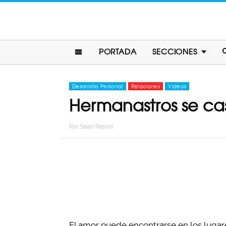
PORTADA
SECCIONES
Desarrollo Personal
Relaciones
Videos
Hermanastros se casa
Por
Sean Paskin
El amor puede encontrarse en los luga