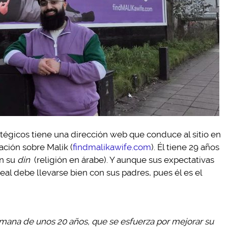
atégicos tiene una dirección web que conduce al sitio en
ción sobre Malik (
findmalikawife.com
). Él tiene 29 años
n su
din
(religión en árabe). Y aunque sus expectativas
eal debe llevarse bien con sus padres, pues él es el
lmana de unos 20 años, que se esfuerza por mejorar su