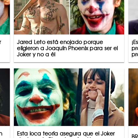
r
Jared Leto está enojado porque
¡E
eligieron a Joaquín Phoenix para ser el
pr
Joker y no a él
pr
n
Esta loca teoría asegura que el Joker
BR