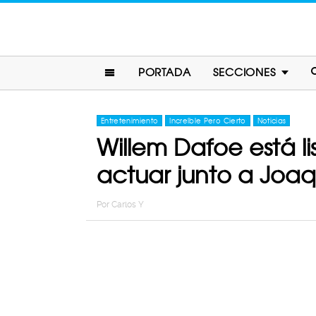
PORTADA
SECCIONES
Entretenimiento
Increíble Pero Cierto
Noticias
Willem Dafoe está li
actuar junto a Joaq
Por
Carlos Y