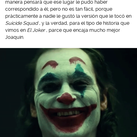
manera pensará que ese lugar le pudo haber
correspondido a él; pero no es tan fácil, porque
prácticamente a nadie le gustó la versión que le tocó en
Suicide Squad
, y la verdad, para el tipo de historia que
vimos en
El Joker
, parce que encaja mucho mejor
Joaquin.