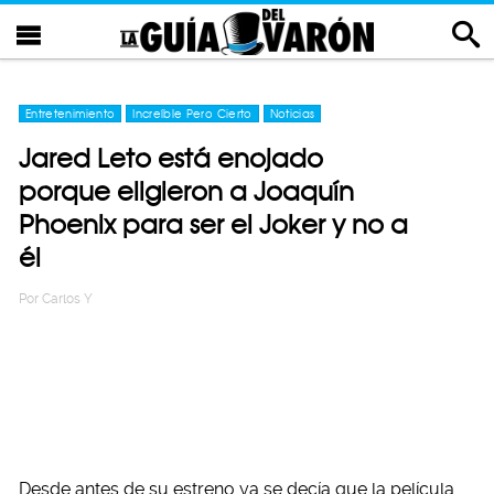
Entretenimiento
Increíble Pero Cierto
Noticias
Jared Leto está enojado
porque eligieron a Joaquín
Phoenix para ser el Joker y no a
él
Por
Carlos Y
Desde antes de su estreno ya se decía que la película