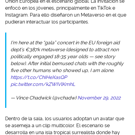
Unión Europea en el escenario global. La invitación se
enfocó en los jóvenes, principalmente en TikTok e
Instagram. Para ello diseñaron un Metaverso en el que
pudieran interactuar los participantes.
I’m here at the “gala” concert in the EU foreign aid
dept’s €387k metaverse (designed to attract non
politically engaged 18-35 year olds — see story
below). After initial bemused chats with the roughly
five other humans who showed up, I am alone.
https://t.co/ChIHeXasQP
pic.twitter.com/kZWIVlKmhL
— Vince Chadwick (@vchadw)
November 29, 2022
Dentro de la sala, los usuarios adoptan un avatar que
se asemeja a un clip multicolor. El escenario se
desarrolla en una isla tropical surrealista donde hay