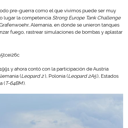
riodo pre-guerra como el que vivimos puede ser muy
vo lugar la competencia
Strong Europe Tank Challenge
n Grafenwoehr, Alemania, en donde se unieron tanques
nzar fuego, rastrear simulaciones de bombas y aplastar
5tcei26c
91 y ahora contó con la participación de Austria
 Alemania (
Leopard 2
), Polonia (
Leopard 2A5
), Estados
a (
T-64BM
).