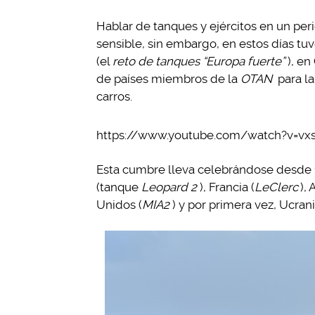
Hablar de tanques y ejércitos en un pe
sensible, sin embargo, en estos días tu
(el
reto de tanques “Europa fuerte”
), e
de países miembros de la
OTAN
para la
carros.
https://www.youtube.com/watch?v=vxs
Esta cumbre lleva celebrándose desde 19
(tanque
Leopard 2
), Francia (
LeClerc
),
Unidos (
MIA2
) y por primera vez, Ucrani