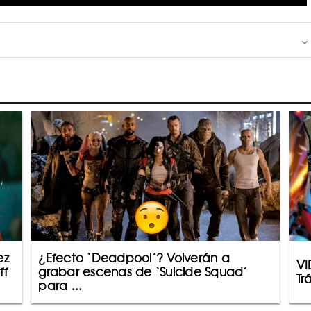
ez
¿Efecto ‘Deadpool’? Volverán a
VI
ff
grabar escenas de ‘Suicide Squad’
Tr
para ...