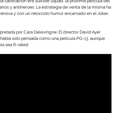
sa calificación era Suicide Squad, la próxima película del
anos y antihéroes. La estrategia de venta de la misma ha
versiva y con un retorcido humor encarnado en el Joker,
rpretada por Cara Delevingne. El director David Ayer
 había sido pensada como una película PG-13, aunque
la sea R-rated: