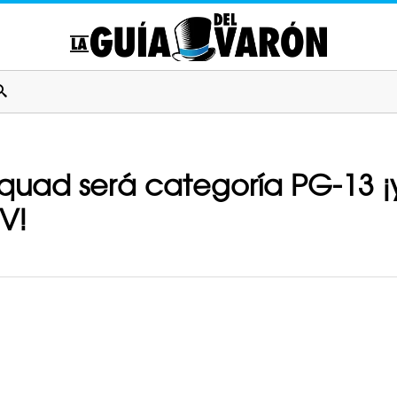
’ Squad será categoría PG-13 ¡
V!