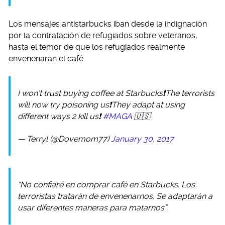
Los mensajes antistarbucks iban desde la indignación
por la contratación de refugiados sobre veteranos,
hasta el temor de que los refugiados realmente
envenenaran el café.
I won't trust buying coffee at Starbucks❗️The terrorists
will now try poisoning us❗️They adapt at using
different ways 2 kill us❗️
#MAGA
🇺🇸
— Terryl (@Dovemom77)
January 30, 2017
“No confiaré en comprar café en Starbucks. Los
terroristas tratarán de envenenarnos. Se adaptarán a
usar diferentes maneras para matarnos”.