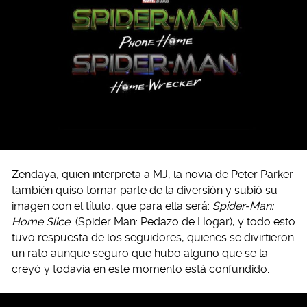
Zendaya, quien interpreta a MJ, la novia de Peter Parker
también quiso tomar parte de la diversión y subió su
imagen con el título, que para ella será:
Spider-Man:
Home Slice
(Spider Man: Pedazo de Hogar), y todo esto
tuvo respuesta de los seguidores, quienes se divirtieron
un rato aunque seguro que hubo alguno que se la
creyó y todavía en este momento está confundido.