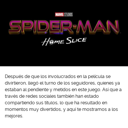
Después de que los involucrados en la película se
divirtieron, llegó el turno de los seguidores, quienes ya
estaban al pendiente y metidos en este juego. Así que a
través de redes sociales también han estado
compartiendo sus títulos, lo que ha resultado en
momentos muy divertidos, y aquí te mostramos a los
mejores.