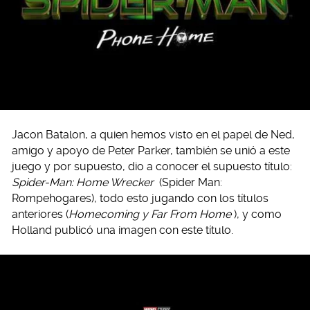
Jacon Batalon, a quien hemos visto en el papel de Ned,
amigo y apoyo de Peter Parker, también se unió a este
juego y por supuesto, dio a conocer el supuesto título:
Spider-Man: Home Wrecker
(Spider Man:
Rompehogares), todo esto jugando con los títulos
anteriores (
Homecoming y Far From Home
), y como
Holland publicó una imagen con este título.