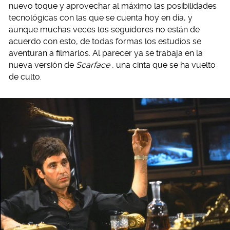
nuevo toque y aprovechar al máximo las posibilidades
tecnológicas con las que se cuenta hoy en día, y
aunque muchas veces los seguidores no están de
acuerdo con esto, de todas formas los estudios se
aventuran a filmarlos. Al parecer ya se trabaja en la
nueva versión de
Scarface
, una cinta que se ha vuelto
de culto.