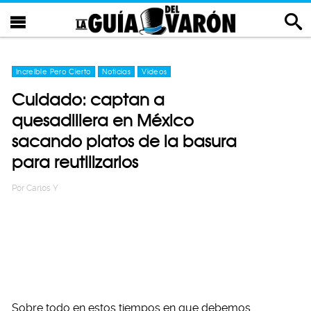
Increíble Pero Cierto
Noticias
Videos
Cuidado: captan a
quesadillera en México
sacando platos de la basura
para reutilizarlos
Por
Carlos Y
Sobre todo en estos tiempos en que debemos