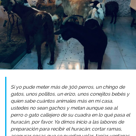
Si yo pude meter más de 300 perros, un chingo de
gatos, unos pollitos, un erizo, unos conejitos bebés y
quien sabe cuántos animales más en mi casa,
ustedes no sean gachos y metan aunque sea al
perro o gato callejero de su cuadra en lo qué pasa el
huracán, por favor. Ya dimos inicio a las labores de
preparación para recibir el huracán; cortar ramas,
asegurar cosas que se puedan volar, tapiar ventanas