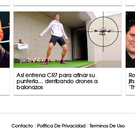
Así entrena CR7 para afinar su
Ro
puntería… derribando drones a
ji
balonazos
‘Th
Contacto
Política De Privacidad
Terminos De Uso