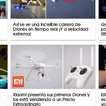
Así se ve una increíble carrera de
Ga
Drones en tiempo real ¡Y a velocidad
pa
extrema!
ISI
Xiaomi presenta sus primeros Drones y
Es
s
los está vendiendo a un Precio
es
Extraordinario
vo