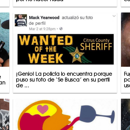
¡Genio! La policía lo encuentra porque
Fu
e
puso su foto de ‘Se Busca’ en su perfil
po
tan
de ...
us