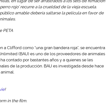
ias, en lugar de ser arrastrados a los sets de filmación
 perro rojo’ recurre a la crueldad de la vieja escuela.
 público amable debería saltarse la película en favor de
nimales.
de PETA
n a Clifford como “una gran bandera roja”, se encuentra
Unlimited (BAU) es uno de los proveedores de animales
 ha contado por bastantes años y a quienes se les
males de la producción. BAU es investigada desde hace
 animal.
vie
!
rm in the film.