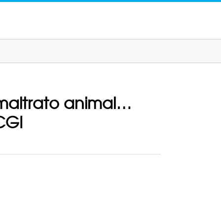
 maltrato animal…
CGI