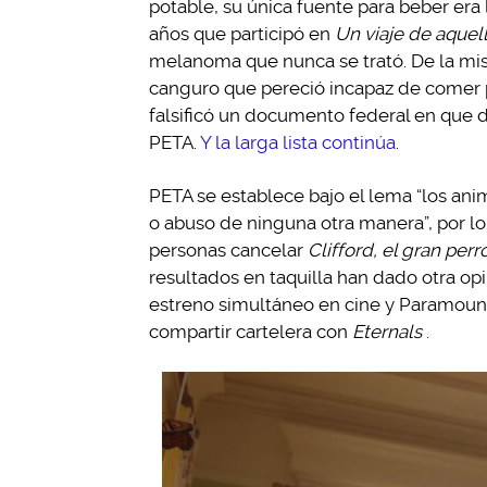
potable, su única fuente para beber era 
años que participó en
Un viaje de aquel
melanoma que nunca se trató. De la mi
canguro que pereció incapaz de comer 
falsificó un documento federal en que d
PETA.
Y la larga lista continúa
.
PETA se establece bajo el lema “los an
o abuso de ninguna otra manera”, por lo
personas cancelar
Clifford, el gran perr
resultados en taquilla han dado otra op
estreno simultáneo en cine y Paramount
compartir cartelera con
Eternals
.