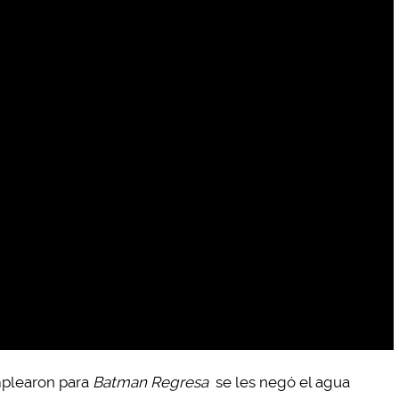
emplearon para
Batman Regresa
se les negó el agua