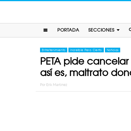
PORTADA
SECCIONES
Entretenimiento
Increíble Pero Cierto
Noticias
PETA pide cancelar 
así es, maltrato do
Por
Erik Martinez