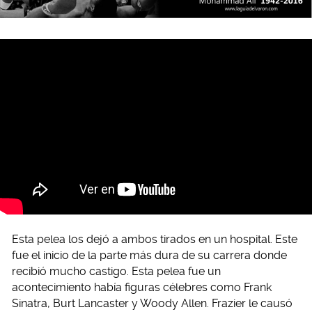
Esta pelea los dejó a ambos tirados en un hospital. Este
fue el inicio de la parte más dura de su carrera donde
recibió mucho castigo. Esta pelea fue un
acontecimiento había figuras célebres como Frank
Sinatra, Burt Lancaster y Woody Allen. Frazier le causó