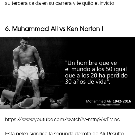
su tercera caída en su carrera y le quitó el invicto
6. Muhammad Ali vs Ken Norton I
https://www.youtube.com/watch?v=mtnpVwFMiac
Esta pelea significó la segunda derrota de Alí. Resultó