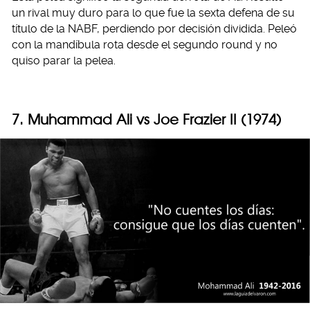
un rival muy duro para lo que fue la sexta defena de su
título de la NABF, perdiendo por decisión dividida. Peleó
con la mandíbula rota desde el segundo round y no
quiso parar la pelea.
7. Muhammad Ali vs Joe Frazier II (1974)