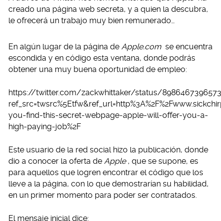
creado una página web secreta, y a quien la descubra,
le ofrecerá un trabajo muy bien remunerado…
En algún lugar de la página de
Apple.com
se encuentra
escondida y en código esta ventana, donde podrás
obtener una muy buena oportunidad de empleo:
https://twitter.com/zackwhittaker/status/898646739657
ref_src=twsrc%5Etfw&ref_url=http%3A%2F%2Fwww.sickchir
you-find-this-secret-webpage-apple-will-offer-you-a-
high-paying-job%2F
Este usuario de la red social hizo la publicación, donde
dio a conocer la oferta de
Apple
, que se supone, es
para aquellos que logren encontrar el código que los
lleve a la página, con lo que demostrarían su habilidad,
en un primer momento para poder ser contratados.
El mensaje inicial dice: