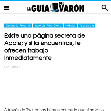
Desarrollo Personal
Increíble Pero Cierto
Noticias
Tecnología
Existe una página secreta de
Apple; y si la encuentras, te
ofrecen trabajo
inmediatamente
Por
Carlos Y
A través de Twitter nos hemos enterado que
Apple
ha