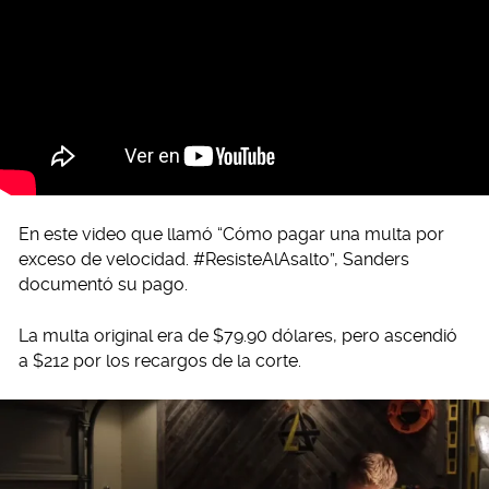
En este video que llamó “Cómo pagar una multa por
exceso de velocidad. #ResisteAlAsalto”, Sanders
documentó su pago.
La multa original era de $79.90 dólares, pero ascendió
a $212 por los recargos de la corte.