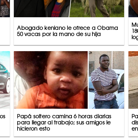
Mu
Abogado keniano le ofrece a Obama
18
50 vacas por la mano de su hija
lo
ios
Papá soltero camina 6 horas diarias
Pa
para llegar al trabajo; sus amigos le
di
hicieron esto
en