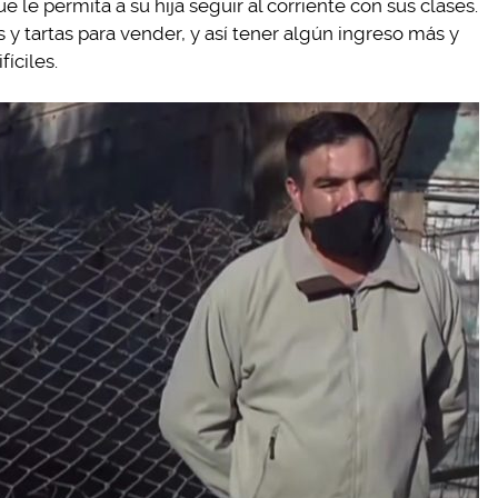
e le permita a su hija seguir al corriente con sus clases.
 y tartas para vender, y así tener algún ingreso más y
íciles.