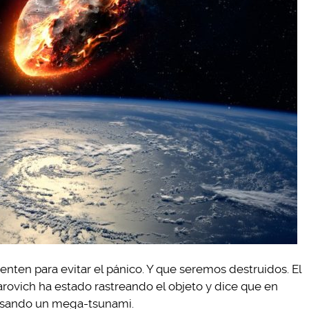
enten para evitar el pánico. Y que seremos destruidos. El
ovich ha estado rastreando el objeto y dice que en
ausando un mega-tsunami.