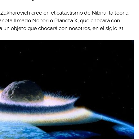
Zakharovich cree en el cataclismo de Nibiru, la teoría
laneta llmado Nobori o Planeta X, que chocará con
 un objeto que chocará con nosotros, en el siglo 21.