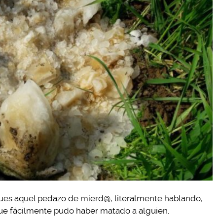
es aquel pedazo de mierd@, literalmente hablando,
que fácilmente pudo haber matado a alguien.