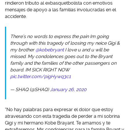
rindieron tributo al exbasquetbolista con emotivos
mensajes de apoyo a las familias involucradas en el
accidente.
There’s no words to express the pain Im going
through with this tragedy of loosing my neice Gigi &
my brother
@kobebryant
I love u and u will be
missed. My condolences goes out to the Bryant
family and the families of the other passengers on
board. IM SICK RIGHT NOW
pic.twitter.com/pigHywq3c1
— SHAQ (@SHAQ)
January 26, 2020
“No hay palabras para expresar el dolor que estoy
atravesando con esta tragedia de perder a mi sobrina
Gigi y mi hermano Kobe Brayant.
Te amamos y te
extrañaremos. Mis condolencias para la familia Bryant y