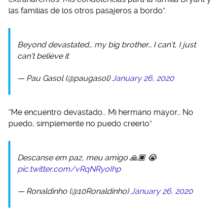
las familias de los otros pasajeros a bordo”.
Beyond devastated… my big brother… I can’t, I just
can’t believe it
— Pau Gasol (@paugasol)
January 26, 2020
“Me encuentro devastado… Mi hermano mayor… No
puedo, simplemente no puedo creerlo”
Descanse em paz, meu amigo 🙏🏿 😭
pic.twitter.com/vRqNRyoIhp
— Ronaldinho (@10Ronaldinho)
January 26, 2020