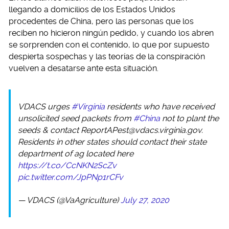
llegando a domicilios de los Estados Unidos
procedentes de China, pero las personas que los
reciben no hicieron ningún pedido, y cuando los abren
se sorprenden con el contenido, lo que por supuesto
despierta sospechas y las teorías de la conspiración
vuelven a desatarse ante esta situación.
VDACS urges
#Virginia
residents who have received
unsolicited seed packets from
#China
not to plant the
seeds & contact
ReportAPest@vdacs.virginia.gov
.
Residents in other states should contact their state
department of ag located here
https://t.co/CcNKN2ScZv
pic.twitter.com/JpPNp1rCFv
— VDACS (@VaAgriculture)
July 27, 2020