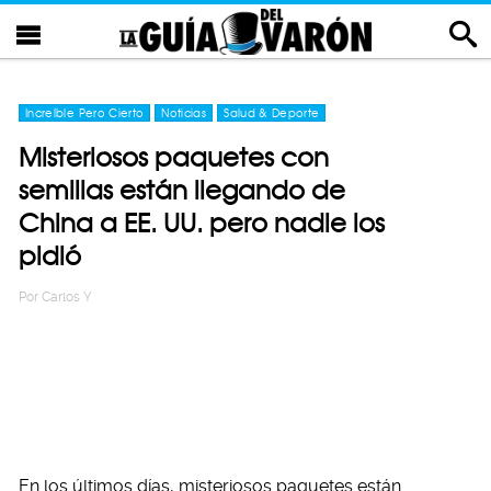
Increíble Pero Cierto
Noticias
Salud & Deporte
Misteriosos paquetes con
semillas están llegando de
China a EE. UU. pero nadie los
pidió
Por
Carlos Y
En los últimos días, misteriosos paquetes están