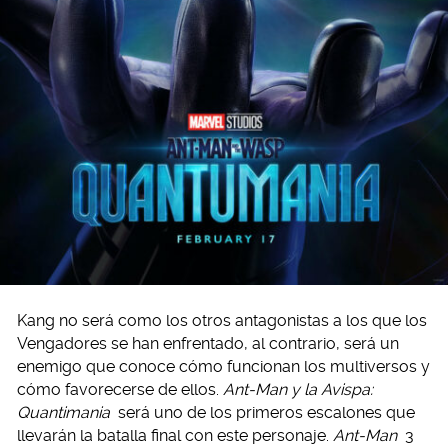
Kang no será como los otros antagonistas a los que los
Vengadores se han enfrentado, al contrario, será un
enemigo que conoce cómo funcionan los multiversos y
cómo favorecerse de ellos.
Ant-Man y la Avispa:
Quantimania
será uno de los primeros escalones que
llevarán la batalla final con este personaje.
Ant-Man
3