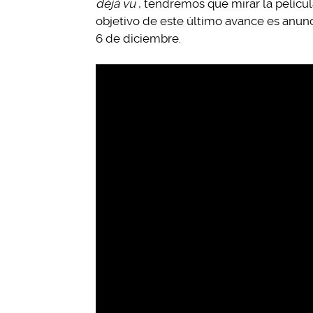
déjà vu
, tendremos que mirar la pelícu
objetivo de este último avance es anunci
6 de diciembre.