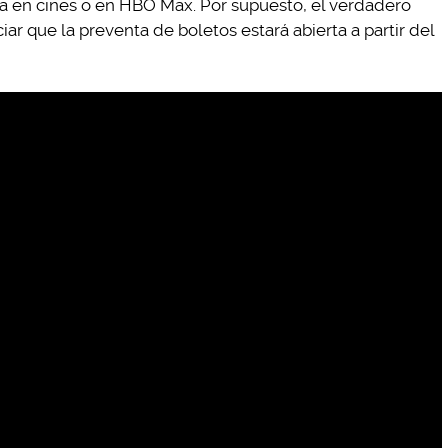
la en cines o en HBO Max. Por supuesto, el verdadero
ar que la preventa de boletos estará abierta a partir del