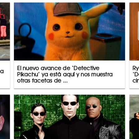
El nuevo avance de ‘Detective
Ry
da
Pikachu’ ya está aquí y nos muestra
‘D
otras facetas de ...
cin