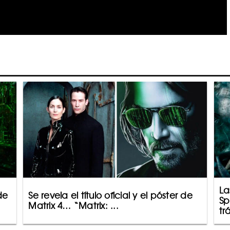
La
de
Se revela el título oficial y el póster de
Sp
Matrix 4… “Matrix: ...
trá