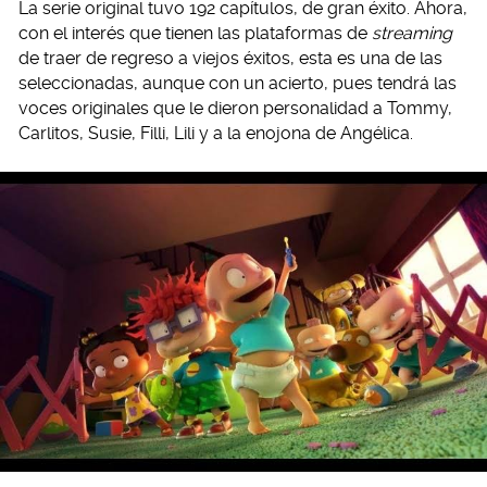
La serie original tuvo 192 capítulos, de gran éxito. Ahora,
con el interés que tienen las plataformas de
streaming
de traer de regreso a viejos éxitos, esta es una de las
seleccionadas, aunque con un acierto, pues tendrá las
voces originales que le dieron personalidad a Tommy,
Carlitos, Susie, Filli, Lili y a la enojona de Angélica.