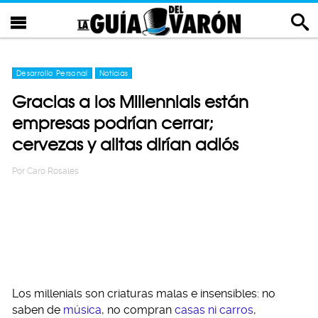
Desarrollo Personal
Noticias
Gracias a los Millennials están
empresas podrían cerrar;
cervezas y alitas dirían adiós
Por
Caro Rosales
Los millenials son criaturas malas e insensibles: no
saben de
música
, no compran
casas ni carros
,