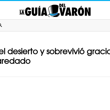
el desierto y sobrevivió grac
aredado