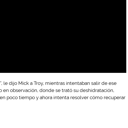
 le dijo Mick a Troy, mientras intentaban salir de ese
vo en observación, donde se trató su deshidratación,
en poco tiempo y ahora intenta resolver cómo recuperar