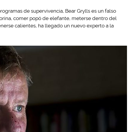
rogramas de supervivencia, Bear Grylls es un falso
 orina, comer popó de elefante, meterse dentro del
erse calientes, ha llegado un nuevo experto a la