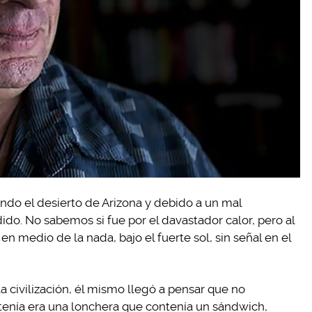
ndo el desierto de Arizona y debido a un mal
do. No sabemos si fue por el davastador calor, pero al
en medio de la nada, bajo el fuerte sol, sin señal en el
a civilización, él mismo llegó a pensar que no
e tenía era una lonchera que contenía un sándwich,