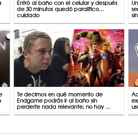
a
Entró al baño con el celular y después
Un
de 30 minutos quedó paralítico…
se
cuidado
sin
e
Te decimos en qué momento de
Ac
n
Endgame podrás ir al baño sin
ex
perderte nada relevante; no hay ...
us