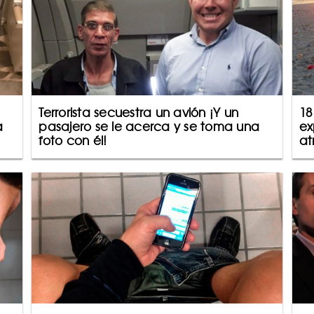
Terrorista secuestra un avión ¡Y un
18
a
pasajero se le acerca y se toma una
ex
foto con él!
at