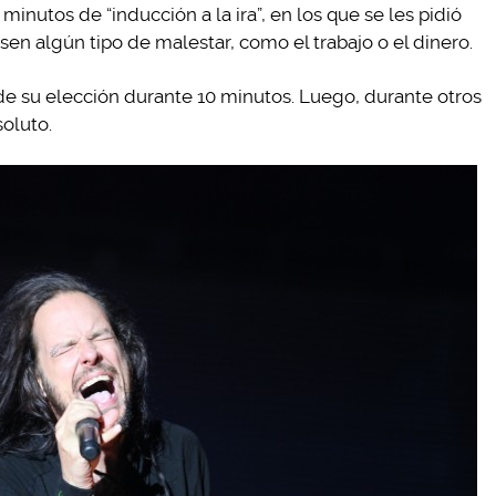
inutos de “inducción a la ira”, en los que se les pidió
n algún tipo de malestar, como el trabajo o el dinero.
e su elección durante 10 minutos. Luego, durante otros
oluto.