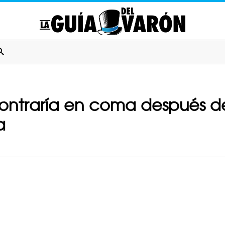
ontraría en coma después d
a