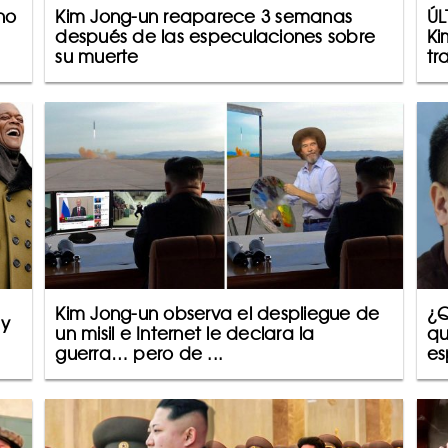
no
Kim Jong-un reaparece 3 semanas
ÚL
después de las especulaciones sobre
Ki
su muerte
tr
Kim Jong-un observa el despliegue de
¿Q
¡y
un misil e Internet le declara la
qu
guerra… pero de ...
es