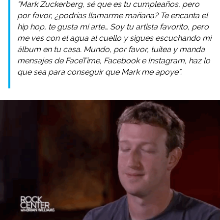
“Mark Zuckerberg, sé que es tu cumpleaños, pero
por favor, ¿podrías llamarme mañana? Te encanta el
hip hop, te gusta mi arte… Soy tu artista favorito, pero
me ves con el agua al cuello y sigues escuchando mi
álbum en tu casa. Mundo, por favor, tuitea y manda
mensajes de FaceTime, Facebook e Instagram, haz lo
que sea para conseguir que Mark me apoye”.