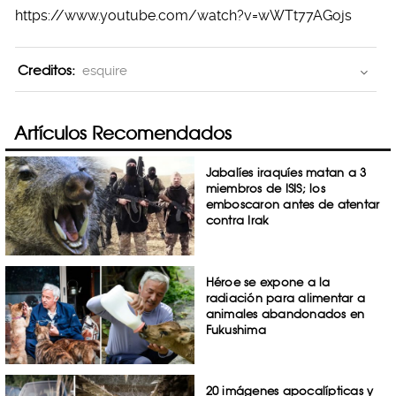
https://www.youtube.com/watch?v=wWTt77AGojs
Creditos:
esquire
Artículos Recomendados
Jabalíes iraquíes matan a 3
miembros de ISIS; los
emboscaron antes de atentar
contra Irak
Héroe se expone a la
radiación para alimentar a
animales abandonados en
Fukushima
20 imágenes apocalípticas y