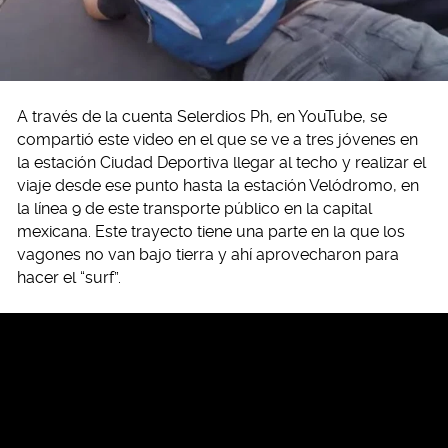
A través de la cuenta Selerdios Ph, en YouTube, se
compartió este video en el que se ve a tres jóvenes en
la estación Ciudad Deportiva llegar al techo y realizar el
viaje desde ese punto hasta la estación Velódromo, en
la línea 9 de este transporte público en la capital
mexicana. Este trayecto tiene una parte en la que los
vagones no van bajo tierra y ahí aprovecharon para
hacer el “surf”.