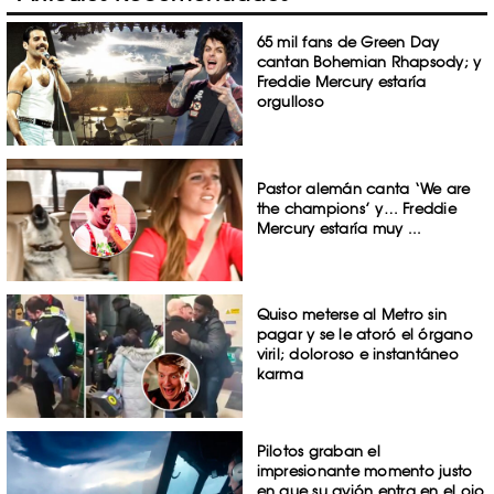
65 mil fans de Green Day
cantan Bohemian Rhapsody; y
Freddie Mercury estaría
orgulloso
Pastor alemán canta ‘We are
the champions’ y… Freddie
Mercury estaría muy ...
Quiso meterse al Metro sin
pagar y se le atoró el órgano
viril; doloroso e instantáneo
karma
Pilotos graban el
impresionante momento justo
en que su avión entra en el ojo