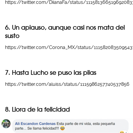
https://twitter.com/DiianaFa/status/111581366519692083
6. Un aplauso, aunque casi nos mata del
susto
https://twitter.com/Corona_MX/status/111582083509543
7. Hasta Lucho se puso las pilas
https://twitter.com/aluiss/status/1115986257740537856
8. Llora de la felicidad