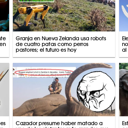
nte
Granja en Nueva Zelanda usa robots
El
 en
de cuatro patas como perros
no
pastores; el futuro es hoy
al
 es
Cazador presume haber matado a
Es