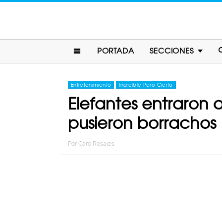
PORTADA
SECCIONES
Entretenimiento
Increíble Pero Cierto
Elefantes entraron 
pusieron borrachos
Por
Caro Rosales