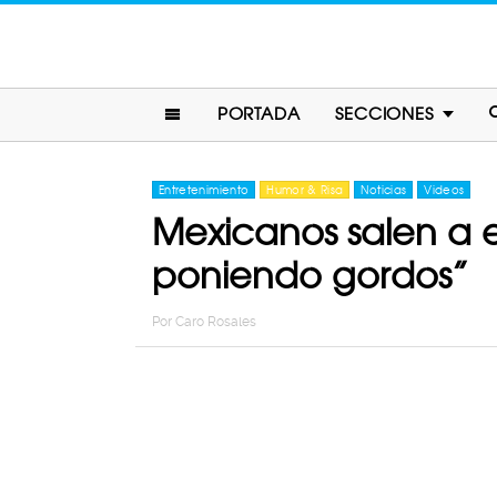
PORTADA
SECCIONES
Entretenimiento
Humor & Risa
Noticias
Videos
Mexicanos salen a e
poniendo gordos”
Por
Caro Rosales